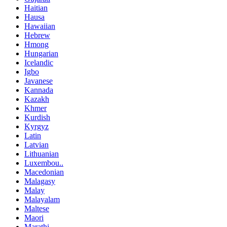
Haitian
Hausa
Hawaiian
Hebrew
Hmong
Hungarian
Icelandic
Igbo
Javanese
Kannada
Kazakh
Khmer
Kurdish
Kyrgyz
Latin
Latvian
Lithuanian
Luxembou..
Macedonian
Malagasy
Malay
Malayalam
Maltese
Maori
Marathi