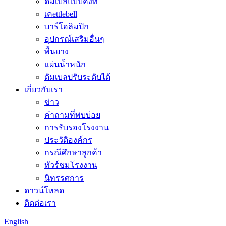
ดัมเบลแบบคงที่
เคettlebell
บาร์โอลิมปิก
อุปกรณ์เสริมอื่นๆ
พื้นยาง
แผ่นน้ำหนัก
ดัมเบลปรับระดับได้
เกี่ยวกับเรา
ข่าว
คำถามที่พบบ่อย
การรับรองโรงงาน
ประวัติองค์กร
กรณีศึกษาลูกค้า
ทัวร์ชมโรงงาน
นิทรรศการ
ดาวน์โหลด
ติดต่อเรา
English